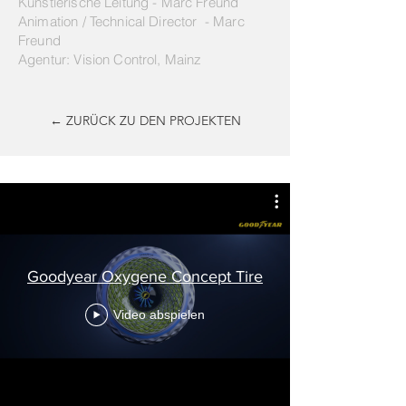
Künstlerische Leitung - Marc Freund
Animation / Technical Director - Marc
Freund
Agentur: Vision Control, Mainz
← ZURÜCK ZU DEN PROJEKTEN
Goodyear Oxygene Concept Tire
Video abspielen